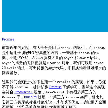
Promise
前端近年的兴起，有大部分是因为
的诞生，而
NodeJS
NodeJS
是个适用于
异步IO
密集型的语言，一些基于
的框
NodeJS
架，比喻
KOA2、Adonis
就有大量的
和
语法，
async
await
的函数的返回值就是
对象，我们可以用
async
Promise
async
和
语法，写出优雅的异步代码，来替换难看且难维护的
await
回调函数。
这里我们会渐进式的来创建一个
的实现，如果，你还
Promise
不了解
，赶快移步
Promise
了解学习，当然这个实现
Promise
会符合
Promise/A+
规范，
中有很多第三方的
JavaScript
库，
bluebird
就是一个第三方
类库，相比其
Promise
Promise
它第三方类库或标准对象来说，其有以下优点：功能更齐全而
不臃肿、浏览器兼容性更好,大家可以了解下。