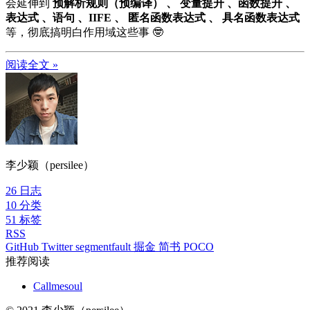
会延伸到
预解析规则（预编译） 、 变量提升 、函数提升 、
表达式 、语句 、IIFE 、 匿名函数表达式 、 具名函数表达式
等，彻底搞明白作用域这些事 🤓
阅读全文 »
李少颖（persilee）
26
日志
10
分类
51
标签
RSS
GitHub
Twitter
segmentfault
掘金
简书
POCO
推荐阅读
Callmesoul