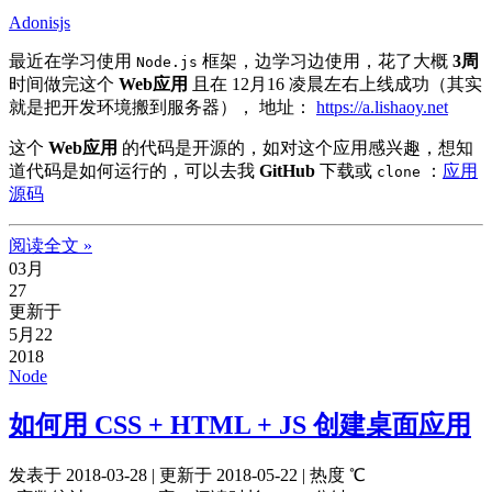
Adonisjs
最近在学习使用
框架，边学习边使用，花了大概
3周
Node.js
时间做完这个
Web应用
且在
12月16
凌晨左右上线成功（其实
就是把开发环境搬到服务器）， 地址：
https://a.lishaoy.net
这个
Web应用
的代码是开源的，如对这个应用感兴趣，想知
道代码是如何运行的，可以去我
GitHub
下载或
：
应用
clone
源码
阅读全文 »
03月
27
更新于
5月22
2018
Node
如何用 CSS + HTML + JS 创建桌面应用
发表于
2018-03-28
|
更新于
2018-05-22
|
热度
℃