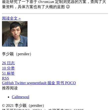
最近研究了一下基于
定制浏览器的方案，查阅了大
Chromium
量资料，具体方案也有了大概的蓝图 😉
阅读全文 »
李少颖（persilee）
26
日志
10
分类
51
标签
RSS
GitHub
Twitter
segmentfault
掘金
简书
POCO
推荐阅读
Callmesoul
©
2021
李少颖（persilee）