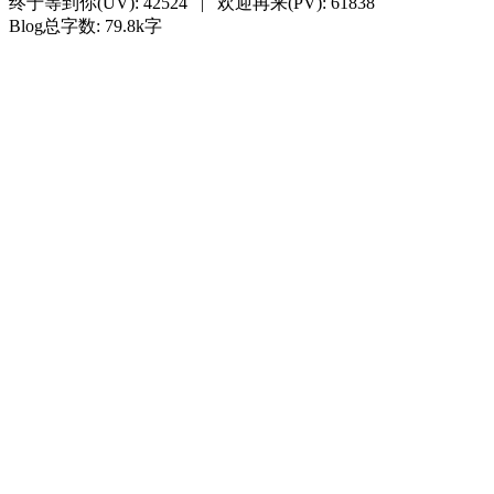
终于等到你(UV):
42524
|
欢迎再来(PV):
61838
Blog总字数: 79.8k字