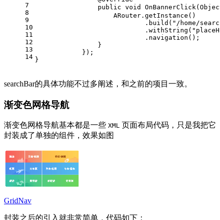
7
public
void
OnBannerClick
(Objec
8
                    ARouter.getInstance()
9
                            .build(
"/home/searc
10
                            .withString(
"placeH
11
                            .navigation();
12
                }
13
            });
14
}
searchBar的具体功能不过多阐述，和之前的项目一致。
渐变色网格导航
渐变色网格导航基本都是一些
页面布局代码，只是我把它
XML
封装成了单独的组件，效果如图
GridNav
封装之后的引入就非常简单，代码如下：