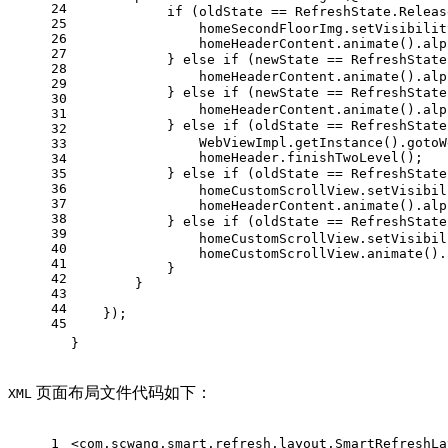
24
if
 (oldState == RefreshState.Releas
25
                homeSecondFloorImg.setVisibilit
26
                homeHeaderContent.animate().alp
27
            } 
else
if
 (newState == RefreshState
28
                homeHeaderContent.animate().alp
29
            } 
else
if
 (newState == RefreshState
30
                homeHeaderContent.animate().alp
31
            } 
else
if
 (oldState == RefreshState
32
                WebViewImpl.getInstance().gotoW
33
                homeHeader.finishTwoLevel();
34
35
            } 
else
if
 (oldState == RefreshState
36
                homeCustomScrollView.setVisibil
37
                homeHeaderContent.animate().alp
38
            } 
else
if
 (oldState == RefreshState
39
                homeCustomScrollView.setVisibil
40
                homeCustomScrollView.animate().
41
            }
42
        }
43
44
    });
45
}
页面布局文件代码如下：
XML
1
<
com.scwang.smart.refresh.layout.SmartRefreshLa