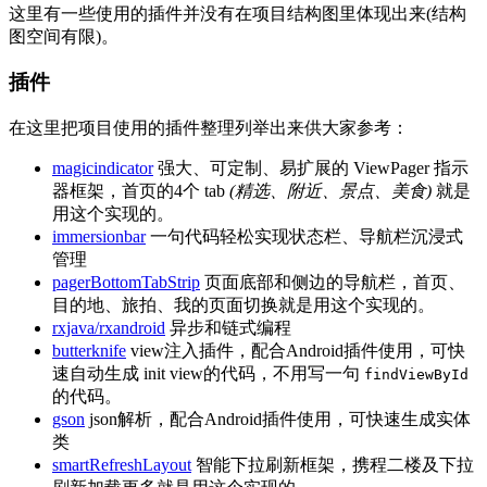
这里有一些使用的插件并没有在项目结构图里体现出来(结构
图空间有限)。
插件
在这里把项目使用的插件整理列举出来供大家参考：
magicindicator
强大、可定制、易扩展的 ViewPager 指示
器框架，首页的4个 tab
(精选、附近、景点、美食)
就是
用这个实现的。
immersionbar
一句代码轻松实现状态栏、导航栏沉浸式
管理
pagerBottomTabStrip
页面底部和侧边的导航栏，首页、
目的地、旅拍、我的页面切换就是用这个实现的。
rxjava/rxandroid
异步和链式编程
butterknife
view注入插件，配合Android插件使用，可快
速自动生成 init view的代码，不用写一句
findViewById
的代码。
gson
json解析，配合Android插件使用，可快速生成实体
类
smartRefreshLayout
智能下拉刷新框架，携程二楼及下拉