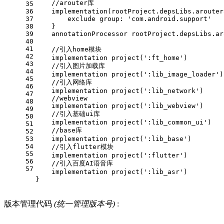
    //arouter库
35
36
    implementation(rootProject.depsLibs.arouter
37
        exclude group: 
'com.android.support'
38
    }
39
    annotationProcessor rootProject.depsLibs.ar
40
41
    //引入home模块
42
    implementation project(
':ft_home'
)
43
    //引入图片加载库
44
    implementation project(
':lib_image_loader'
)
45
    //引入网络库
46
    implementation project(
':lib_network'
)
47
    //webview
48
    implementation project(
':lib_webview'
)
49
    //引入基础ui库
50
    implementation project(
':lib_common_ui'
)
51
    //base库
52
53
    implementation project(
':lib_base'
)
54
    //引入flutter模块
55
    implementation project(
':flutter'
)
56
    //引入百度AI语音库
57
    implementation project(
':lib_asr'
)
}
版本管理代码
(统一管理版本号)
: