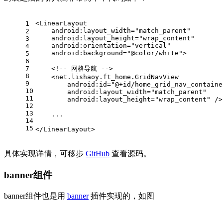
<
LinearLayout
1
android:layout_width
=
"match_parent"
2
android:layout_height
=
"wrap_content"
3
android:orientation
=
"vertical"
4
android:background
=
"@color/white"
>
5
6
7
<!-- 网格导航 -->
8
<
net.lishaoy.ft_home.GridNavView
9
android:id
=
"@+id/home_grid_nav_containe
10
android:layout_width
=
"match_parent"
11
android:layout_height
=
"wrap_content"
 />
12
13
    ...
14
15
</
LinearLayout
>
具体实现详情，可移步
GitHub
查看源码。
banner组件
banner组件也是用
banner
插件实现的，如图