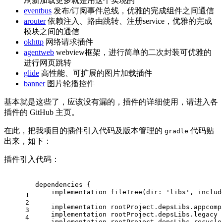
刷新加载更多就是用这个实现的
eventbus
发布/订阅事件总线，优雅的完成组件之间通信
arouter
依赖注入、路由跳转、注册service，优雅的完成
模块之间的通信
okhttp
网络请求插件
agentweb
webview框架，进行简单的二次封装可优雅的
进行网页跳转
glide
高性能、可扩展的图片加载插件
banner
图片轮播控件
基本就是这些了，应该没有漏的，插件的详细使用，请进入各
插件的 GitHub 主页。
在此，把我项目的插件引入代码及版本管理的
代码贴
gradle
出来，如下：
插件引入代码：
dependencies {
    implementation fileTree(dir: 
'libs'
, includ
1
2
    implementation rootProject.depsLibs.appcomp
3
    implementation rootProject.depsLibs.legacy
4
    implementation rootProject.depsLibs.recycle