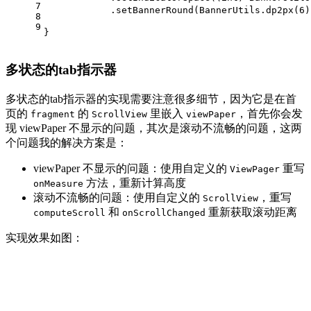
7
            .setBannerRound(BannerUtils.dp2px(
6
)
8
9
}
多状态的tab指示器
多状态的tab指示器的实现需要注意很多细节，因为它是在首
页的
的
里嵌入
，首先你会发
fragment
ScrollView
viewPaper
现 viewPaper 不显示的问题，其次是滚动不流畅的问题，这两
个问题我的解决方案是：
viewPaper 不显示的问题：使用自定义的
重写
ViewPager
方法，重新计算高度
onMeasure
滚动不流畅的问题：使用自定义的
，重写
ScrollView
和
重新获取滚动距离
computeScroll
onScrollChanged
实现效果如图：