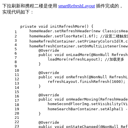
下拉刷新和携程二楼是使用
smartRefreshLayout
插件完成的，
实现代码如下：
private
void
initRefreshMore
()
{
    homeHeader.setRefreshHeader(
new
 ClassicsHea
1
2
    homeHeader.setFloorRate(
1.6f
); 
//设置二楼触发
3
    homeRefreshContainer.setPrimaryColorsId(R.c
4
    homeRefreshContainer.setOnMultiListener(
new
5
@Override
6
public
void
onLoadMore
(@NonNull Refresh
7
            loadMore(refreshLayout); 
//加载更多
8
        }
9
10
@Override
11
public
void
onRefresh
(@NonNull RefreshL
12
            refreshLayout.finishRefresh(
1600
); 
13
        }
14
15
@Override
16
public
void
onHeaderMoving
(RefreshHeade
17
            homeSecondFloorImg.setVisibility(Vi
18
19
            homeSearchBarContainer.setAlpha(
1
 -
20
        }
21
22
@Override
23
public
void
onStateChanged
(@NonNull Ref