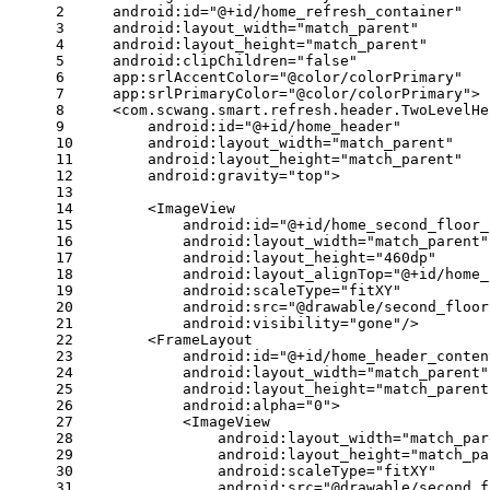
2
android:id
=
"@+id/home_refresh_container"
3
android:layout_width
=
"match_parent"
4
android:layout_height
=
"match_parent"
5
android:clipChildren
=
"false"
6
app:srlAccentColor
=
"@color/colorPrimary"
7
app:srlPrimaryColor
=
"@color/colorPrimary"
>
8
<
com.scwang.smart.refresh.header.TwoLevelHe
9
android:id
=
"@+id/home_header"
10
android:layout_width
=
"match_parent"
11
android:layout_height
=
"match_parent"
12
android:gravity
=
"top"
>
13
14
<
ImageView
15
android:id
=
"@+id/home_second_floor_
16
android:layout_width
=
"match_parent"
17
android:layout_height
=
"460dp"
18
android:layout_alignTop
=
"@+id/home_
19
android:scaleType
=
"fitXY"
20
android:src
=
"@drawable/second_floor
21
android:visibility
=
"gone"
/>
22
<
FrameLayout
23
android:id
=
"@+id/home_header_conten
24
android:layout_width
=
"match_parent"
25
android:layout_height
=
"match_parent
26
android:alpha
=
"0"
>
27
<
ImageView
28
android:layout_width
=
"match_par
29
android:layout_height
=
"match_pa
30
android:scaleType
=
"fitXY"
31
android:src
=
"@drawable/second_f