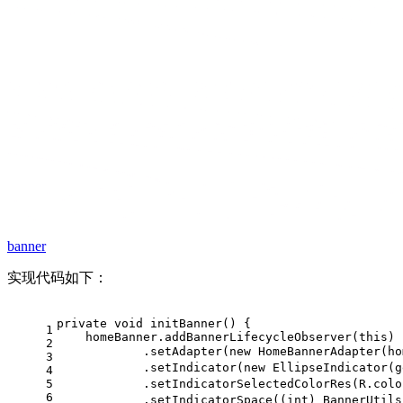
banner
实现代码如下：
private
void
initBanner
()
{
1
    homeBanner.addBannerLifecycleObserver(
this
)
2
            .setAdapter(
new
 HomeBannerAdapter(ho
3
            .setIndicator(
new
 EllipseIndicator(g
4
5
            .setIndicatorSelectedColorRes(R.colo
6
            .setIndicatorSpace((
int
) BannerUtils