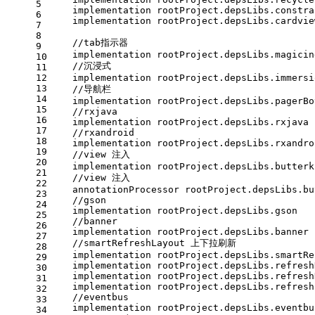
5
    implementation rootProject.depsLibs.constra
6
    implementation rootProject.depsLibs.cardvie
7
8
    //tab指示器
9
    implementation rootProject.depsLibs.magicin
10
    //沉浸式
11
12
    implementation rootProject.depsLibs.immersi
13
    //导航栏
14
    implementation rootProject.depsLibs.pagerBo
15
    //rxjava
16
    implementation rootProject.depsLibs.rxjava
17
    //rxandroid
18
    implementation rootProject.depsLibs.rxandro
19
    //view 注入
20
    implementation rootProject.depsLibs.butterk
21
    //view 注入
22
    annotationProcessor rootProject.depsLibs.bu
23
    //gson
24
    implementation rootProject.depsLibs.gson
25
    //banner
26
    implementation rootProject.depsLibs.banner
27
    //smartRefreshLayout 上下拉刷新
28
    implementation rootProject.depsLibs.smartRe
29
    implementation rootProject.depsLibs.refresh
30
    implementation rootProject.depsLibs.refresh
31
    implementation rootProject.depsLibs.refresh
32
    //eventbus
33
    implementation rootProject.depsLibs.eventbu
34