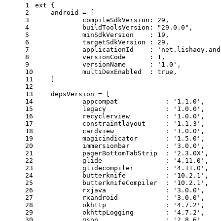
1
ext {
2
    android = [
3
            compileSdkVersion: 29,
4
            buildToolsVersion: 
"29.0.0"
,
5
            minSdkVersion    : 19,
6
            targetSdkVersion : 29,
7
            applicationId    : 
'net.lishaoy.and
8
            versionCode      : 1,
9
            versionName      : 
'1.0'
,
10
            multiDexEnabled  : 
true
,
11
    ]
12
13
    depsVersion = [
14
            appcompat            : 
'1.1.0'
,
15
            legacy               : 
'1.0.0'
,
16
            recyclerview         : 
'1.0.0'
,
17
            constraintlayout     : 
'1.1.3'
,
18
            cardview             : 
'1.0.0'
,
19
            magicindicator       : 
'1.5.0'
,
20
            immersionbar         : 
'3.0.0'
,
21
            pagerBottomTabStrip  : 
'2.3.0X'
,
22
            glide                : 
'4.11.0'
,
23
            glidecompiler        : 
'4.11.0'
,
24
            butterknife          : 
'10.2.1'
,
25
            butterknifeCompiler  : 
'10.2.1'
,
26
            rxjava               : 
'3.0.0'
,
27
            rxandroid            : 
'3.0.0'
,
28
            okhttp               : 
'4.7.2'
,
29
            okhttpLogging        : 
'4.7.2'
,
30
            gson                 : 
'2.8.6'
,