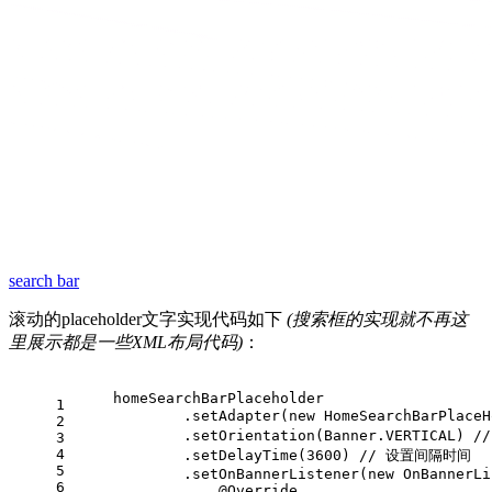
search bar
滚动的placeholder文字实现代码如下
(搜索框的实现就不再这
里展示都是一些XML布局代码)
：
    homeSearchBarPlaceholder
1
            .setAdapter(
new
 HomeSearchBarPlaceH
2
            .setOrientation(Banner.VERTICAL) 
/
3
4
            .setDelayTime(
3600
) 
// 设置间隔时间
5
            .setOnBannerListener(
new
 OnBannerLi
6
@Override