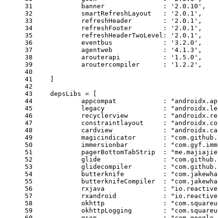
31
            banner               : 
'2.0.10'
,
32
            smartRefreshLayout   : 
'2.0.1'
,
33
            refreshHeader        : 
'2.0.1'
,
34
            refreshFooter        : 
'2.0.1'
,
35
            refreshHeaderTwoLevel: 
'2.0.1'
,
36
            eventbus             : 
'3.2.0'
,
37
            agentweb             : 
'4.1.3'
,
38
            arouterapi           : 
'1.5.0'
,
39
            aroutercompiler      : 
'1.2.2'
,
40
41
    ]
42
43
    depsLibs = [
44
            appcompat            : 
"androidx.ap
45
            legacy               : 
"androidx.le
46
            recyclerview         : 
"androidx.re
47
            constraintlayout     : 
"androidx.co
48
            cardview             : 
"androidx.ca
49
            magicindicator       : 
"com.github.
50
            immersionbar         : 
"com.gyf.imm
51
            pagerBottomTabStrip  : 
"me.majiajie
52
            glide                : 
"com.github.
53
            glidecompiler        : 
"com.github.
54
            butterknife          : 
"com.jakewha
55
            butterknifeCompiler  : 
"com.jakewha
56
            rxjava               : 
"io.reactive
57
            rxandroid            : 
"io.reactive
58
            okhttp               : 
"com.squareu
59
            okhttpLogging        : 
"com.squareu
60
            gson                 : 
"com.google.