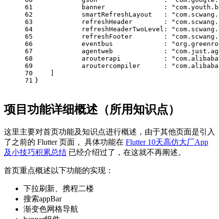
61
            banner               : 
"com.youth.b
62
            smartRefreshLayout   : 
"com.scwang.
63
            refreshHeader        : 
"com.scwang.
64
            refreshHeaderTwoLevel: 
"com.scwang.
65
            refreshFooter        : 
"com.scwang.
66
            eventbus             : 
"org.greenro
67
            agentweb             : 
"com.just.ag
68
            arouterapi           : 
"com.alibaba
69
            aroutercompiler      : 
"com.alibaba
70
    ]
71
}
项目功能详细概述（所用知识点）
这里主要对首页功能及知识点进行概述，由于其他页面是引入
了之前的 Flutter 页面， 具体功能在
Flutter 10天高仿大厂App
及小技巧积累总结
已经介绍过了，在这就不再阐述。
首页重点概述以下功能的实现：
下拉刷新、携程二楼
搜索appBar
渐变色网格导航