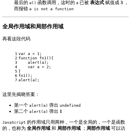
最后的
函数调用，这时的
已被
表达式
赋值成
3
，
a()
a
而报错
a is not a function
全局作用域和局部作用域
再看这段代码
1
var
 a = 
1
;
2
function
fn1
(
)
{
3
    alert(a);
4
var
 a = 
2
;
5
}
6
fn1();
7
alert(a);
这里先揭晓答案：
第一个
弹出
alert(a)
undefined
第二个
弹出
1
alert(a)
的作用域只用两种，一个是全局的，一个是函数
JavaScript
的，也称为
全局作用域
和
局部作用域
；
局部作用域
可以访