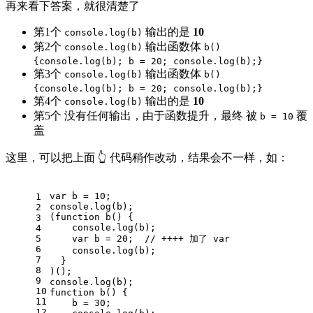
再来看下答案，就很清楚了
第1个
输出的是
10
console.log(b)
第2个
输出函数体
console.log(b)
b()
{console.log(b); b = 20; console.log(b);}
第3个
输出函数体
console.log(b)
b()
{console.log(b); b = 20; console.log(b);}
第4个
输出的是
10
console.log(b)
第5个 没有任何输出，由于函数提升，最终 被
覆
b = 10
盖
这里，可以把上面 👆 代码稍作改动，结果会不一样，如：
var
 b = 
10
;
1
console
.log(b);
2
(
function
b
(
) 
{
3
console
.log(b);
4
5
var
 b = 
20
;  
// ++++ 加了 var
6
console
.log(b);
7
  }
8
)();
9
console
.log(b);
10
function
b
(
) 
{
11
    b = 
30
;
12