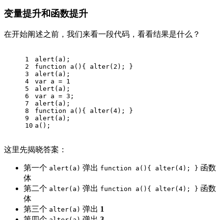
变量提升和函数提升
在开始阐述之前，我们来看一段代码，看看结果是什么？
1
alert(a);
2
function
a
(
)
{ alter(
2
); }
3
alert(a);
4
var
 a = 
1
5
alert(a);
6
var
 a = 
3
;
7
alert(a);
8
function
a
(
)
{ alter(
4
); }
9
alert(a);
10
a();
这里先揭晓答案：
第一个
弹出
函数
alert(a)
function a(){ alter(4); }
体
第二个
弹出
函数
alter(a)
function a(){ alter(4); }
体
第三个
弹出
1
alter(a)
第四个
弹出
3
alter(a)