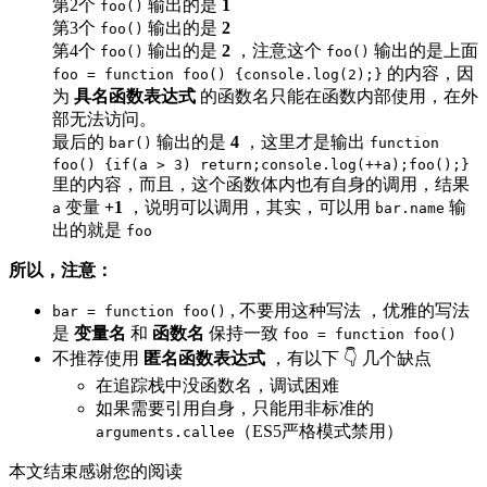
第2个
输出的是
1
foo()
第3个
输出的是
2
foo()
第4个
输出的是
2
，注意这个
输出的是上面
foo()
foo()
的内容，因
foo = function foo() {console.log(2);}
为
具名函数表达式
的函数名只能在函数内部使用，在外
部无法访问。
最后的
输出的是
4
，这里才是输出
bar()
function
foo() {if(a > 3) return;console.log(++a);foo();}
里的内容，而且，这个函数体内也有自身的调用，结果
变量
+1
，说明可以调用，其实，可以用
输
a
bar.name
出的就是
foo
所以，注意：
, 不要用这种写法 ，优雅的写法
bar = function foo()
是
变量名
和
函数名
保持一致
foo = function foo()
不推荐使用
匿名函数表达式
，有以下 👇 几个缺点
在追踪栈中没函数名，调试困难
如果需要引用自身，只能用非标准的
（ES5严格模式禁用）
arguments.callee
本文结束
感谢您的阅读