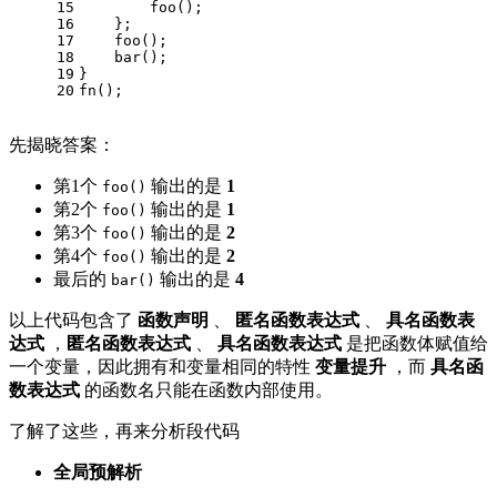
15
        foo();
16
    };
17
    foo();
18
    bar();
19
}
20
fn();
先揭晓答案：
第1个
输出的是
1
foo()
第2个
输出的是
1
foo()
第3个
输出的是
2
foo()
第4个
输出的是
2
foo()
最后的
输出的是
4
bar()
以上代码包含了
函数声明
、
匿名函数表达式
、
具名函数表
达式
，
匿名函数表达式
、
具名函数表达式
是把函数体赋值给
一个变量，因此拥有和变量相同的特性
变量提升
，而
具名函
数表达式
的函数名只能在函数内部使用。
了解了这些，再来分析段代码
全局预解析