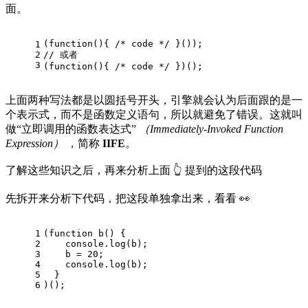
面。
(
function
(
)
{ 
/* code */
 }());
1
2
// 或者
3
(
function
(
)
{ 
/* code */
 })();
上面两种写法都是以圆括号开头，引擎就会认为后面跟的是一
个表示式，而不是函数定义语句，所以就避免了错误。这就叫
做“立即调用的函数表达式”
（Immediately-Invoked Function
Expression）
，简称
IIFE
。
了解这些知识之后，再来分析上面 👆 提到的这段代码
先拆开来分析下代码，把这段单独拿出来，看看 👀
1
(
function
b
(
) 
{
2
console
.log(b);
3
    b = 
20
;
4
console
.log(b);
5
  }
6
)();