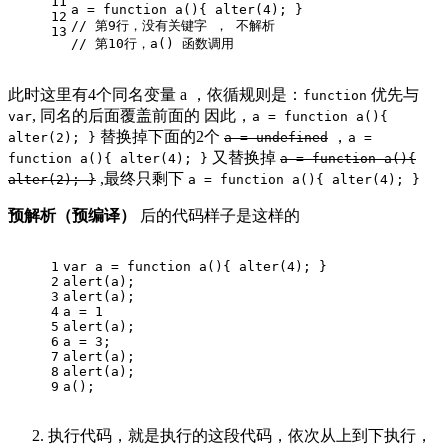
11
a = 
function
a
(
)
{ alter(
4
); }
12
// 第9行，没有关键字 ， 不解析
13
// 第10行，a() 函数调用
此时这里有4个同名变量 a ，依循规则是：
优先与
function
, 同名的后面覆盖前面的 因此，
var
a = function a(){
替换掉下面的2个
，
alter(2); }
a = undefined
a =
又替换掉
function a(){ alter(4); }
a = function a(){
,最终只剩下
alter(2); }
a = function a(){ alter(4); }
预解析（预编译）
后的代码样子是这样的
1
var
 a = 
function
a
(
)
{ alter(
4
); }
2
alert(a);
3
alert(a);
4
a = 
1
5
alert(a);
6
a = 
3
;
7
alert(a);
8
alert(a);
9
a();
执行代码，就是执行的这段代码，依次从上到下执行，