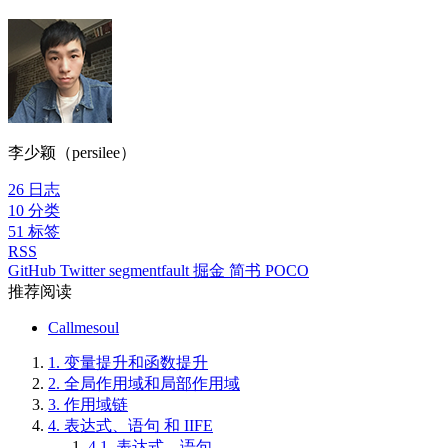
李少颖（persilee）
26
日志
10
分类
51
标签
RSS
GitHub
Twitter
segmentfault
掘金
简书
POCO
推荐阅读
Callmesoul
1.
变量提升和函数提升
2.
全局作用域和局部作用域
3.
作用域链
4.
表达式、语句 和 IIFE
4.1.
表达式、语句