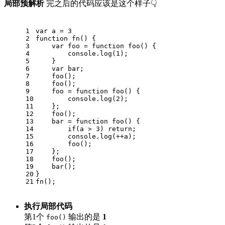
局部预解析
完之后的代码应该是这个样子👇
1
var
 a = 
3
2
function
fn
(
) 
{
3
var
 foo = 
function
foo
(
) 
{
4
console
.log(
1
);
5
    }
6
var
 bar;
7
    foo();
8
    foo();
9
    foo = 
function
foo
(
) 
{
10
console
.log(
2
);
11
    };
12
    foo();
13
    bar = 
function
foo
(
) 
{
14
if
(a > 
3
) 
return
;
15
console
.log(++a);
16
        foo();
17
    };
18
    foo();
19
    bar();
20
}
21
fn();
执行局部代码
第1个
输出的是
1
foo()