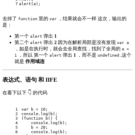
7
alert(a);
去掉了
里的
，结果就会不一样 这次，输出的
function
var
是：
第一个
弹出
1
alert
第二个
弹出
2
因为在解析局部是没有发现
alert
var a
，如是在执行时，就会去全局查找，找到了全局的
a =
，所以 第一个
弹出
1
，而不是
,这个
1
alert
undefined
就是
作用域连
表达式、语句 和 IIFE
在看下以下 👇 的代码
1
var
 b = 
10
;
2
console
.log(b);
3
(
function
b
(
) 
{
4
console
.log(b);
5
    b = 
20
;
6
console
.log(b);