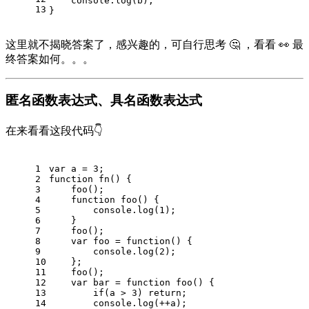
console
.log(b);
13
}
这里就不揭晓答案了，感兴趣的，可自行思考 🤔 ，看看 👀 最
终答案如何。。。
匿名函数表达式、具名函数表达式
在来看看这段代码👇
1
var
 a = 
3
;
2
function
fn
(
) 
{
3
    foo();
4
function
foo
(
) 
{
5
console
.log(
1
);
6
    }
7
    foo();
8
var
 foo = 
function
(
) 
{
9
console
.log(
2
);
10
    };
11
    foo();
12
var
 bar = 
function
foo
(
) 
{
13
if
(a > 
3
) 
return
;
14
console
.log(++a);