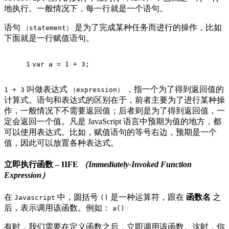
地执行。一般情况下，每一行就是一个语句。
语句
是为了完成某种任务而进行的操作，比如
（statement）
下面就是一行赋值语句。
1
var
 a = 
1
 + 
3
;
叫做表达式
，指一个为了得到返回值的
1 + 3
（expression）
计算式。语句和表达式的区别在于，前者主要为了进行某种操
作，一般情况下不需要返回值；后者则是为了得到返回值，一
定会返回一个值。凡是 JavaScript 语言中预期为值的地方，都
可以使用表达式。比如，赋值语句的等号右边，预期是一个
值，因此可以放置各种表达式。
立即执行函数 – IIFE
（Immediately-Invoked Function
Expression）
在
中，圆括号
是一种运算符，跟在
函数名
之
Javascript
()
后，表示调用该函数。例如：
a()
有时，我们需要在定义函数之后，立即调用该函数。这时，你