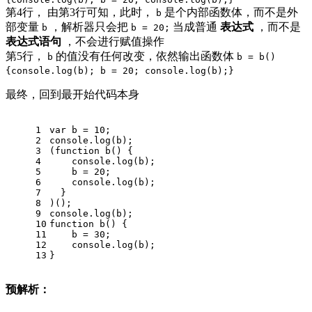
第4行， 由第3行可知，此时，
是个内部函数体，而不是外
b
部变量
，解析器只会把
当成普通
表达式
，而不是
b
b = 20;
表达式语句
，不会进行赋值操作
第5行，
的值没有任何改变，依然输出函数体
b
b = b()
{console.log(b); b = 20; console.log(b);}
最终，回到最开始代码本身
1
var
 b = 
10
;
2
console
.log(b);
3
(
function
b
(
) 
{
4
console
.log(b);
5
    b = 
20
;
6
console
.log(b);
7
  }
8
)();
9
console
.log(b);
10
function
b
(
) 
{
11
    b = 
30
;
12
console
.log(b);
13
}
预解析：