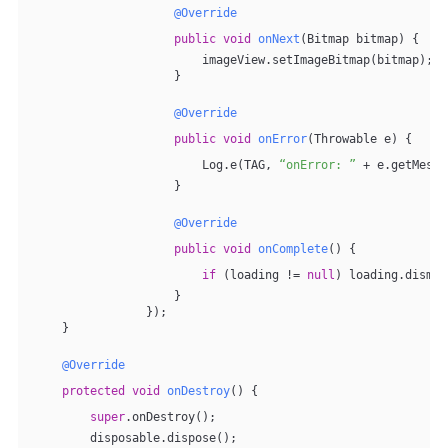
@Override
public
void
onNext
(Bitmap bitmap)
{
                        imageView.setImageBitmap(bitmap);
                    }
@Override
public
void
onError
(Throwable e)
{
                        Log.e(TAG, 
“onError: ”
 + e.getMessa
                    }
@Override
public
void
onComplete
()
{
if
 (loading != 
null
) loading.dismis
                    }
                });
    }
@Override
protected
void
onDestroy
()
{
super
.onDestroy();
        disposable.dispose();