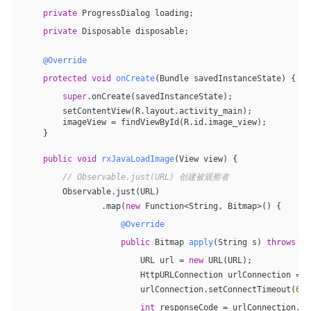
private
 ProgressDialog loading;
private
 Disposable disposable;
@Override
protected
void
onCreate
(Bundle savedInstanceState)
{
super
.onCreate(savedInstanceState);
        setContentView(R.layout.activity_main);
        imageView = findViewById(R.id.image_view);
    }
public
void
rxJavaLoadImage
(View view)
{
// Observable.just(URL) 创建被观察者
        Observable.just(URL)
                .map(
new
 Function<String, Bitmap>() {
@Override
public
 Bitmap 
apply
(String s)
throws
 IO
                        URL url = 
new
 URL(URL);
                        HttpURLConnection urlConnection = (
                        urlConnection.setConnectTimeout(
600
int
 responseCode = urlConnection.ge