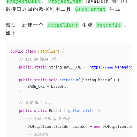
、
JavaBean 我们根
ProjectBean
ProjectItem
据接口返回的数据利用工具
生成。
GsonFormat
然后，新建一个
生成
，
HttpClient
Retrofit
如下：
public
class
HttpClient
{
// api 的 base url
public
static
 String BASE_URL = 
“
https://www.wanandroid
public
static
void
setBaseUrl
(String baseUrl)
{
        BASE_URL = baseUrl;
    }
// 创建 Retrofit
public
static
 Retrofit 
getRetrofit
()
{
// 创建 OkHttp 客户端
        OkHttpClient.Builder builder = 
new
 OkHttpClient.Bui
// 配置参数