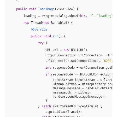
public
void
loadImage
(View view)
{
        loading = ProgressDialog.show(
this
, 
“”
, 
“loading”
);
new
 Thread(
new
 Runnable() {
@Override
public
void
run
()
{
try
 {
                    URL url = 
new
 URL(URL);
                    HttpURLConnection urlConnection = (Http
                    urlConnection.setConnectTimeout(
6000
);
int
 responseCode = urlConnection.getRes
if
(responseCode == HttpURLConnection.HT
                        InputStream inputStream = urlConnec
                        Bitmap bitmap = BitmapFactory.decod
                        Message message = handler.obtainMes
                        message.obj = bitmap;
                        handler.sendMessage(message);
                    }
                } 
catch
 (MalformedURLException e) {
                    e.printStackTrace();