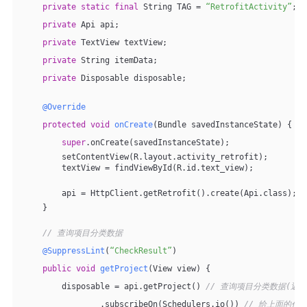
private
static
final
 String TAG = 
“RetrofitActivity”
;
private
 Api api;
private
 TextView textView;
private
 String itemData;
private
 Disposable disposable;
@Override
protected
void
onCreate
(Bundle savedInstanceState)
{
super
.onCreate(savedInstanceState);
        setContentView(R.layout.activity_retrofit);
        textView = findViewById(R.id.text_view);
        api = HttpClient.getRetrofit().create(Api.class); 
    }
// 查询项目分类数据
@SuppressLint
(
“CheckResult”
)
public
void
getProject
(View view)
{
        disposable = api.getProject() 
// 查询项目分类数据(返回的
                .subscribeOn(Schedulers.io()) 
// 给上面的代