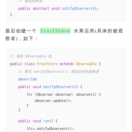
// 通知观察者
public
abstract
void
notifyObservers
()
;
}
最后创建一个
水果店类(具体的被观
FruitStore
察者)，如下：
// 继承 Observable 类
public
class
FruitStore
extends
Observable
{
// 重写 notifyObservers() 通知所有的观察者
@Override
public
void
notifyObservers
()
{
for
 (Observer observer: observers) {
            observer.update();
        }
    }
public
void
run
()
{
this
.notifyObservers();