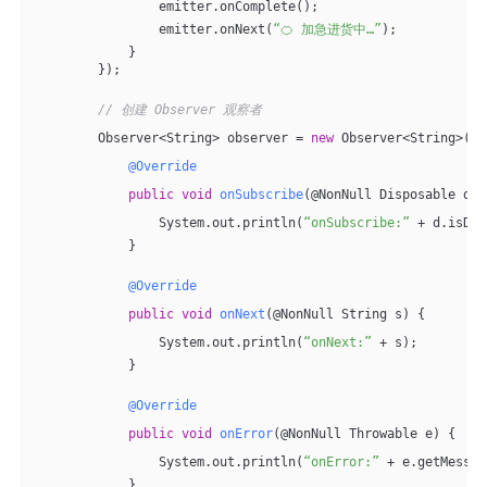
                emitter.onComplete();
                emitter.onNext(
“🍊 加急进货中…”
);
            }
        });
// 创建 Observer 观察者
        Observer<String> observer = 
new
 Observer<String>() 
@Override
public
void
onSubscribe
(@NonNull Disposable d)
                System.out.println(
“onSubscribe:”
 + d.isDis
            }
@Override
public
void
onNext
(@NonNull String s)
{
                System.out.println(
“onNext:”
 + s);
            }
@Override
public
void
onError
(@NonNull Throwable e)
{
                System.out.println(
“onError:”
 + e.getMessag
            }