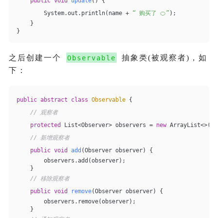
public
void
update
()
{
        System.out.println(name + 
“ 购买了 🍊”
);
    }
}
之后创建一个
抽象类(被观察者)，如
Observable
下：
public
abstract
class
Observable
{
// 观察者
protected
 List<Observer> observers = 
new
 ArrayList<>();
// 新增观察者
public
void
add
(Observer observer)
{
        observers.add(observer);
    }
// 移除观察者
public
void
remove
(Observer observer)
{
        observers.remove(observer);
    }