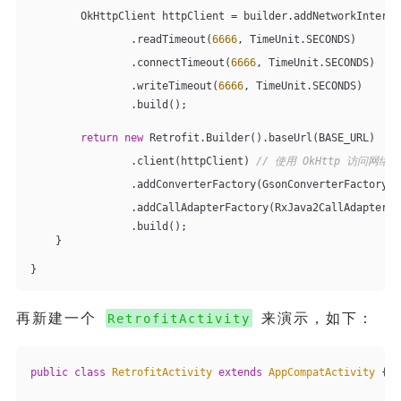
        OkHttpClient httpClient = builder.addNetworkInterce
                .readTimeout(
6666
, TimeUnit.SECONDS)
                .connectTimeout(
6666
, TimeUnit.SECONDS)
                .writeTimeout(
6666
, TimeUnit.SECONDS)
                .build();
return
new
 Retrofit.Builder().baseUrl(BASE_URL)
                .client(httpClient) 
// 使用 OkHttp 访问网络
                .addConverterFactory(GsonConverterFactory.c
                .addCallAdapterFactory(RxJava2CallAdapterFa
                .build();
    }
}
再新建一个
来演示，如下：
RetrofitActivity
public
class
RetrofitActivity
extends
AppCompatActivity
{