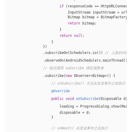
if
 (responseCode == HttpURLConnecti
                            InputStream inputStream = urlCo
                            Bitmap bitmap = BitmapFactory.d
return
 bitmap;
                        }
return
null
;
                    }
                })
                .subscribeOn(Schedulers.io()) 
// 上面的代码
                .observeOn(AndroidSchedulers.mainThread()) 
// 链式调用 subscribe 绑定观察者
                .subscribe(
new
 Observer<Bitmap>() {
// onSubscribe() 方法在发送事件之前执行
@Override
public
void
onSubscribe
(Disposable d)
{
                        loading = ProgressDialog.show(MainA
                        disposable = d;
                    }
// onNext() 在发送事件之后执行