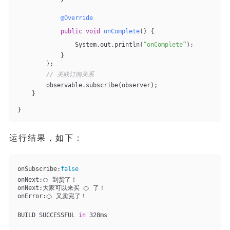
@Override
public
void
onComplete
()
{
                System.out.println(
“onComplete”
);
            }
        };
// 关联订阅关系
        observable.subscribe(observer);
    }
}
运行结果，如下：
onSubscribe:
false
onNext:🍊 到货了！
onNext:大家可以来买 🍊 了！
onError:🍊 又卖完了！
BUILD SUCCESSFUL 
in
 328ms