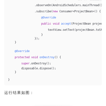
                .observeOn(AndroidSchedulers.mainThread()) 
                .subscribe(
new
 Consumer<ProjectBean>() { 
/
@Override
public
void
accept
(ProjectBean projectB
                        textView.setText(projectBean.toStri
                    }
                });
    }
@Override
protected
void
onDestroy
()
{
super
.onDestroy();
        disposable.dispose();
    }
}
运行结果如图：