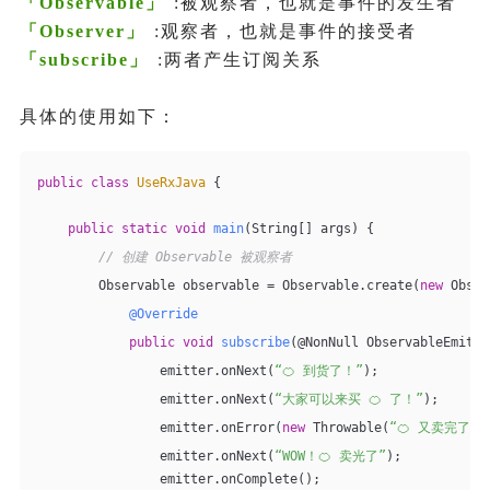
「
Observable
」
:被观察者，也就是事件的发生者
「
Observer
」
:观察者，也就是事件的接受者
「
subscribe
」
:两者产生订阅关系
具体的使用如下：
public
class
UseRxJava
{
public
static
void
main
(String[] args)
{
// 创建 Observable 被观察者
        Observable observable = Observable.create(
new
 Obser
@Override
public
void
subscribe
(@NonNull ObservableEmitte
                emitter.onNext(
“🍊 到货了！”
);
                emitter.onNext(
“大家可以来买 🍊 了！”
);
                emitter.onError(
new
 Throwable(
“🍊 又卖完了！
                emitter.onNext(
“WOW！🍊 卖光了”
);
                emitter.onComplete();