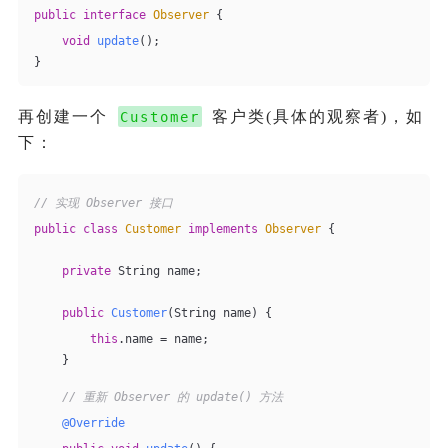
public
interface
Observer
{
void
update
()
;
}
再创建一个
客户类(具体的观察者)，如
Customer
下：
// 实现 Observer 接口
public
class
Customer
implements
Observer
{
private
 String name;
public
Customer
(String name)
{
this
.name = name;
    }
// 重新 Observer 的 update() 方法
@Override