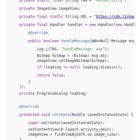
private
static
final
 String TAG = 
“MainActivity”
;
private
 ImageView imageView;
private
final
static
 String URL = 
“
https://cdn.lishaoy.
private
final
 Handler handler = 
new
 Handler(
new
 Handler
@Override
public
boolean
handleMessage
(@NonNull Message msg)
            Log.i(TAG, 
“handleMessage: aaa”
);
            Bitmap bitmap = (Bitmap) msg.obj;
            imageView.setImageBitmap(bitmap);
if
 (loading != 
null
) loading.dismiss();
return
false
;
        }
    });
private
 ProgressDialog loading;
@Override
protected
void
onCreate
(Bundle savedInstanceState)
{
super
.onCreate(savedInstanceState);
        setContentView(R.layout.activity_main);
        imageView = findViewById(R.id.image_view);
    }