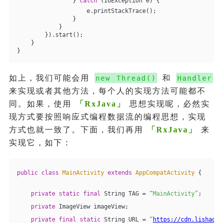
                } 
catch
 (IOException e) {
                    e.printStackTrace();
                }
            }
        }).start();
    }
}
如上，我们可能会用
和
new Thread()
Handler
来实现或者其他方法，每个人的实现方法可能都不
同。如果，使用
「
RxJava
」
思想实现呢，必然实
现方式要按照响应式编程数据流的编程思想，实现
方式也就一致了。下面，我们再用
「
RxJava
」
来
实现它，如下：
public
class
MainActivity
extends
AppCompatActivity
{
private
static
final
 String TAG = 
“MainActivity”
;
private
 ImageView imageView;
private
final
static
 String URL = 
“
https://cdn.lishaoy.