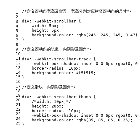
/*定义滚动条宽高及背景，宽高分别对应横竖滚动条的尺寸*/
1
2
div
::-webkit-scrollbar
 {
3
width
: 
5px
;
4
height
: 
5px
;
5
background-color
: 
rgba
(245, 245, 245, 0.47)
6
}
7
8
9
/*定义滚动条的轨道，内阴影及圆角*/
10
11
div
::-webkit-scrollbar-track
 {
12
-webkit-box-shadow
: inset 
0
0
6px
rgba
(0, 0
13
border-radius
: 
10px
;
14
background-color
: 
#f5f5f5
;
15
}
16
17
/*定义滑块，内阴影及圆角*/
18
19
div
::-webkit-scrollbar-thumb
 {
20
/*width: 10px;*/
21
height
: 
20px
;
22
border-radius
: 
10px
;
23
-webkit-box-shadow
: inset 
0
0
6px
rgba
(0, 0
24
background-color
: 
rgba
(85, 85, 85, 0.25);
25
}