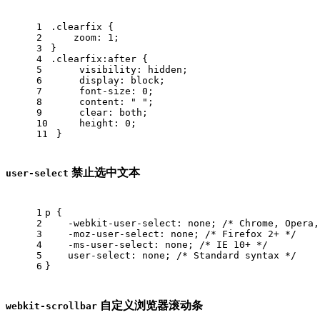
1
.clearfix
 {
2
zoom
: 
1
;
3
}
4
.clearfix
:after
 {
5
visibility
: hidden;
6
display
: block;
7
font-size
: 
0
;
8
content
: 
" "
;
9
clear
: both;
10
height
: 
0
;
11
 }
禁止选中文本
user-select
1
p
 {
2
-webkit-user-select
: none; 
/* Chrome, Opera,
3
-moz-user-select
: none; 
/* Firefox 2+ */
4
-ms-user-select
: none; 
/* IE 10+ */
5
user-select
: none; 
/* Standard syntax */
6
}
自定义浏览器滚动条
webkit-scrollbar