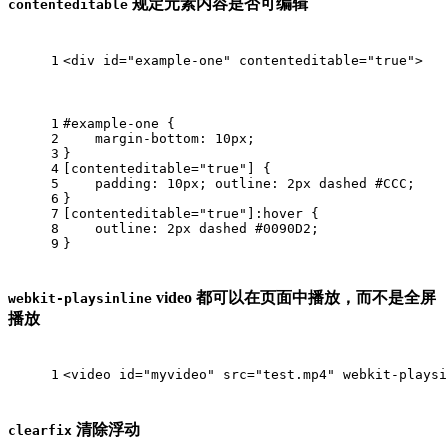
规定元素内容是否可编辑
contenteditable
1
<
div
id
=
"example-one"
contenteditable
=
"true"
>
1
#example-one
 { 
2
margin-bottom
: 
10px
; 
3
}
4
[contenteditable="true"]
 { 
5
padding
: 
10px
; 
outline
: 
2px
 dashed 
#CCC
; 
6
}
7
[contenteditable="true"]
:hover
 { 
8
outline
: 
2px
 dashed 
#0090D2
; 
9
}
video 都可以在页面中播放，而不是全屏
webkit-playsinline
播放
1
<
video
id
=
"myvideo"
src
=
"test.mp4"
webkit-playsi
清除浮动
clearfix