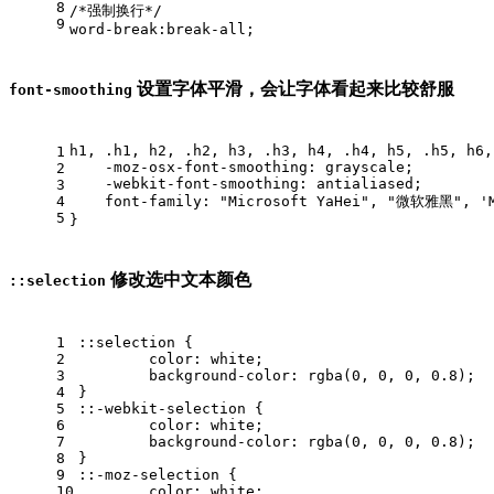
8
/*强制换行*/
9
word-break
:break-all
;
设置字体平滑，会让字体看起来比较舒服
font-smoothing
h1
, 
.h1
, 
h2
, 
.h2
, 
h3
, 
.h3
, 
h4
, 
.h4
, 
h5
, 
.h5
, 
h6
,
1
-moz-osx-font-smoothing
: grayscale;
2
-webkit-font-smoothing
: antialiased;
3
4
font-family
: 
"Microsoft YaHei"
, 
"微软雅黑"
, 
'
5
}
修改选中文本颜色
::selection
1
::selection
 {
2
color
: white;
3
background-color
: 
rgba
(0, 0, 0, 0.8);
4
}
5
::-webkit-selection
 {
6
color
: white;
7
background-color
: 
rgba
(0, 0, 0, 0.8);
8
}
9
::-moz-selection
 {
10
color
: white;