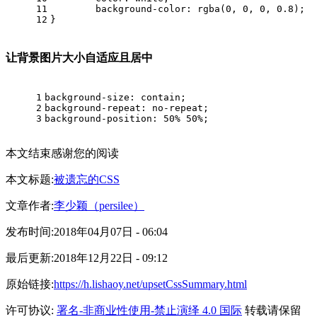
11
background-color
: 
rgba
(0, 0, 0, 0.8);
12
}
让背景图片大小自适应且居中
1
background-size
: 
contain
;
2
background-repeat
: 
no-repeat
;
3
background-position
: 50% 50%;
本文结束
感谢您的阅读
本文标题:
被遗忘的CSS
文章作者:
李少颖（persilee）
发布时间:
2018年04月07日 - 06:04
最后更新:
2018年12月22日 - 09:12
原始链接:
https://h.lishaoy.net/upsetCssSummary.html
许可协议:
署名-非商业性使用-禁止演绎 4.0 国际
转载请保留