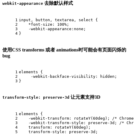
去除默认样式
webkit-appearance
1
input
, 
button
, 
textarea
, 
select
 {
2
    *font-size: 100%;
3
-webkit-appearance
:none
;
4
}
使用CSS transforms 或者 animations时可能会有页面闪烁的
bug
1
elements
 {
2
-webkit-backface-visibility
: hidden; 
3
}
让元素支持3D
transform-style: preserve-3d
1
elements
 {
2
-webkit-transform
: 
rotateY
(60deg); 
/* Chrome
3
-webkit-transform-style
: preserve-
3
d; 
/* Chr
4
transform
: 
rotateY
(60deg);
5
transform-style
: preserve-
3
d;