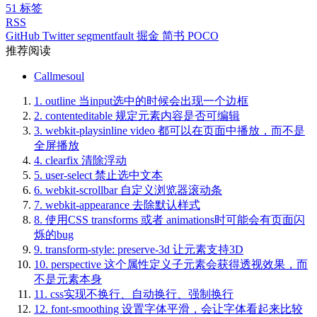
51
标签
RSS
GitHub
Twitter
segmentfault
掘金
简书
POCO
推荐阅读
Callmesoul
1.
outline 当input选中的时候会出现一个边框
2.
contenteditable 规定元素内容是否可编辑
3.
webkit-playsinline video 都可以在页面中播放，而不是
全屏播放
4.
clearfix 清除浮动
5.
user-select 禁止选中文本
6.
webkit-scrollbar 自定义浏览器滚动条
7.
webkit-appearance 去除默认样式
8.
使用CSS transforms 或者 animations时可能会有页面闪
烁的bug
9.
transform-style: preserve-3d 让元素支持3D
10.
perspective 这个属性定义子元素会获得透视效果，而
不是元素本身
11.
css实现不换行、自动换行、强制换行
12.
font-smoothing 设置字体平滑，会让字体看起来比较