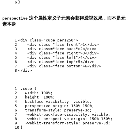
6
}
这个属性定义子元素会获得透视效果，而不是元
perspective
素本身
1
<
div
class
=
"cube pers250"
>
2
<
div
class
=
"face front"
>
1
</
div
>
3
<
div
class
=
"face back"
>
2
</
div
>
4
<
div
class
=
"face right"
>
3
</
div
>
5
<
div
class
=
"face left"
>
4
</
div
>
6
<
div
class
=
"face top"
>
5
</
div
>
7
<
div
class
=
"face bottom"
>
6
</
div
>
8
</
div
>
1
.cube
 {
2
width
: 
100%
;
3
height
: 
100%
;
4
backface-visibility
: visible;
5
perspective-origin
: 
150%
150%
;
6
transform-style
: preserve-
3
d;
7
-webkit-backface-visibility
: visible;
8
-webkit-perspective-origin
: 
150%
150%
;
9
-webkit-transform-style
: preserve-
3
d;
10
}