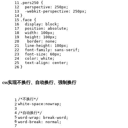
11
.pers250
 {
12
perspective
: 
250px
;
13
-webkit-perspective
: 
250px
;
14
}
15
.face
 {
16
display
: block;
17
position
: absolute;
18
width
: 
100px
;
19
height
: 
100px
;
20
border
: none;
21
line-height
: 
100px
;
22
font-family
: sans-serif;
23
font-size
: 
60px
;
24
color
: white;
25
text-align
: center;
26
}
css实现不换行、自动换行、强制换行
/*不换行*/
1
white-space
:nowrap
;
2
3
4
/*自动换行*/
5
word-wrap
: 
break-word
; 
6
word-break
: 
normal
; 
7