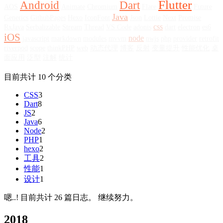
Flutter
Android
Dart
AOS
Animate
Chromium
Flare
Future
Java
Generics
GithubPages
Hexo
IconFont
Json
Lottie
Next
Promise
css
RxJava
Serbalizable
Stream
Thread
VS Code
adonis
dart
electron
es6
iOS
node
javascript
markdown
modules
mvvm
nwjs
php
provider
retrofit
riverpod
scope
thinkPHP
web
动态代理
博客
反射
变量提升
性能优化
桌
面应用
泛型
注解
统计
目前共计 10 个分类
CSS
3
Dart
8
JS
2
Java
6
Node
2
PHP
1
hexo
2
工具
2
性能
1
设计
1
嗯..! 目前共计 26 篇日志。 继续努力。
2018