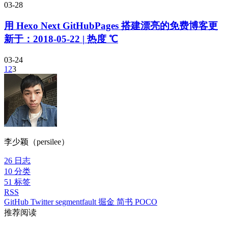
03-28
用 Hexo Next GitHubPages 搭建漂亮的免费博客
更
新于：
2018-05-22
|
热度
℃
03-24
1
2
3
李少颖（persilee）
26
日志
10
分类
51
标签
RSS
GitHub
Twitter
segmentfault
掘金
简书
POCO
推荐阅读